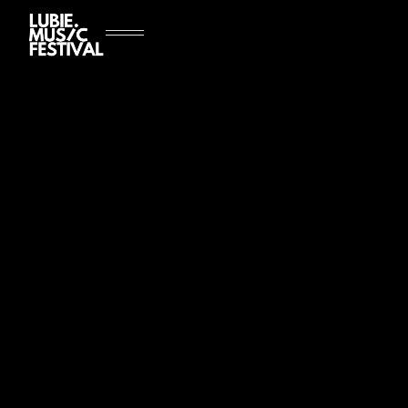
[
SOBOTA, 23.08
|
5+ YEARS
]