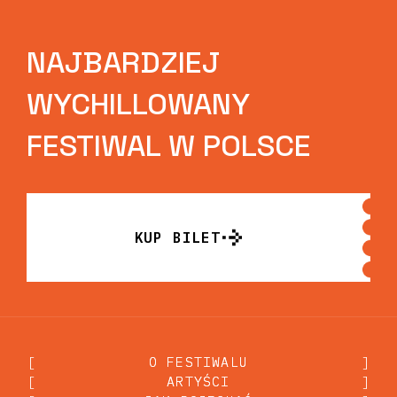
NAJBARDZIEJ
WYCHILLOWANY
FESTIWAL W POLSCE
KUP BILET
KUP BILET
[
O FESTIWALU
O FESTIWALU
]
[
ARTYŚCI
ARTYŚCI
]