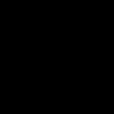


