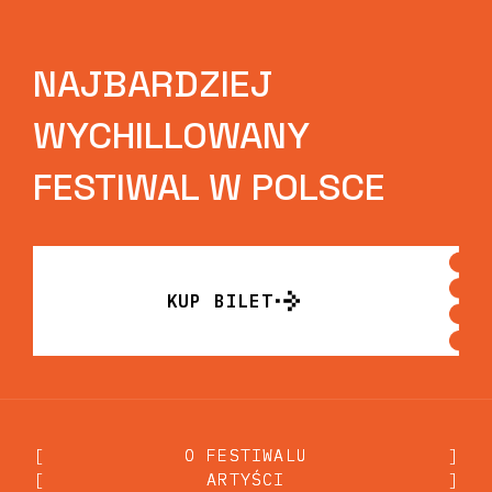
NAJBARDZIEJ
WYCHILLOWANY
FESTIWAL W POLSCE
KUP BILET
KUP BILET
[
O FESTIWALU
O FESTIWALU
]
[
ARTYŚCI
ARTYŚCI
]