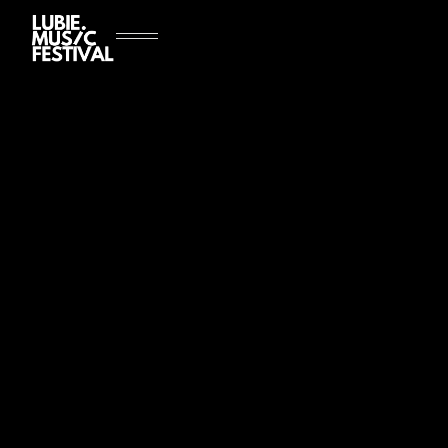
[
NIEDZIELA, 24.08
|
5+ YEARS
]