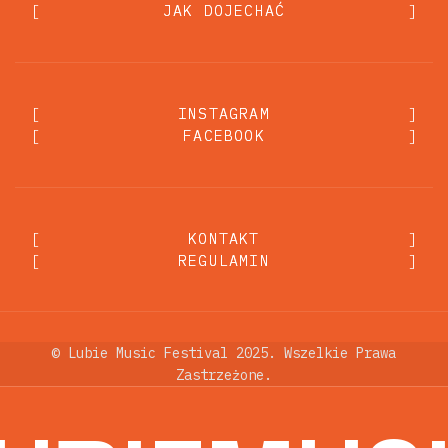
[
JAK DOJECHAĆ
JAK DOJECHAĆ
]
[
INSTAGRAM
INSTAGRAM
]
[
FACEBOOK
FACEBOOK
]
[
KONTAKT
KONTAKT
]
[
REGULAMIN
REGULAMIN
]
© Lubie Music Festival 2025. Wszelkie Prawa
Zastrzeżone.